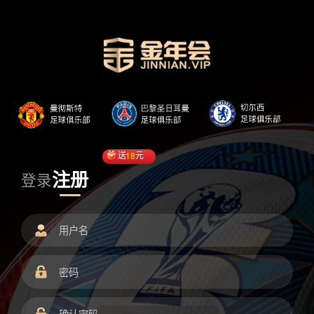
送
18
元
注册
登录